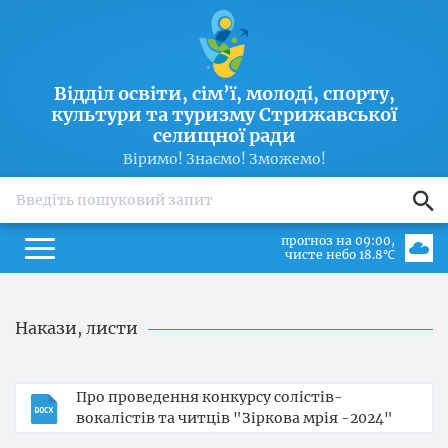
Відділ освіти, сім’ї, молоді, спорту,
культури та туризму Стрижавської
селищної ради
Віримо! Знаємо! Зможемо!
search
прогноз на 09:00
чисте небо 18.8℃
Накази, листи
Про проведення конкурсу солістів-
вокалістів та читців "Зіркова мрія -2024"