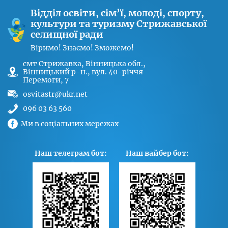
Відділ освіти, сім’ї, молоді, спорту,
культури та туризму Стрижавської
селищної ради
Віримо! Знаємо! Зможемо!
cмт Стрижавка, Вінницька обл.,
Вінницький р-н., вул. 40-річчя
Перемоги, 7
osvitastr@ukr.net
096 03 63 560
Ми в соціальних мережах
Наш телеграм бот:
Наш вайбер бот: