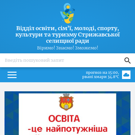
Відділ освіти, сім’ї, молоді, спорту,
культури та туризму Стрижавської
селищної ради
Віримо! Знаємо! Зможемо!
search
прогноз на 15:00
рвані хмари 34.8℃