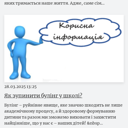
яких тримається наше життя. Адже, саме сім…
28.03.2025
13:25
Як зупинити булінг у школі?
Булінг – руйнівне явище, яке значно шкодить не лише
академічному процесу, а й здоровому формуванню
дитини та разом ми зможемо виховати і захистити
найцінніше, що у нас є – наших дітей! &nbsp…