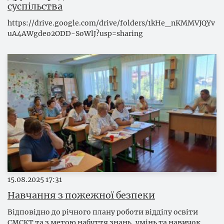
суспільства
https://drive.google.com/drive/folders/1kHe_nKMMVJQYv
uA4AWgdeo2ODD-SoWlJ?usp=sharing
15.08.2025
17:31
Навчання з пожежної безпеки
Відповідно до річного плану роботи відділу освіти
СМСКТ та з метою набуття знань, умінь та навичок,