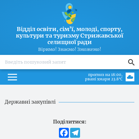
Відділ освіти, сім’ї, молоді, спорту,
культури та туризму Стрижавської
селищної ради
Віримо! Знаємо! Зможемо!
search
прогноз на 18:00
рвані хмари 23.8℃
Державні закупівлі
Поділитися:
Facebook
Telegram