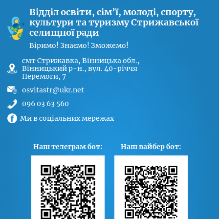
Відділ освіти, сім’ї, молоді, спорту,
культури та туризму Стрижавської
селищної ради
Віримо! Знаємо! Зможемо!
cмт Стрижавка, Вінницька обл.,
Вінницький р-н., вул. 40-річчя
Перемоги, 7
osvitastr@ukr.net
096 03 63 560
Ми в соціальних мережах
Наш телеграм бот:
Наш вайбер бот: